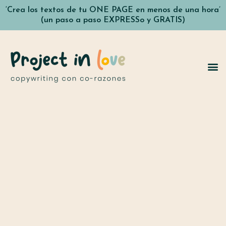
‘Crea los textos de tu ONE PAGE en menos de una hora’
(un paso a paso EXPRESSo y GRATIS)