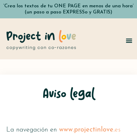
‘Crea los textos de tu ONE PAGE en menos de una hora’
(un paso a paso EXPRESSo y GRATIS)
Aviso legal
La navegación en
www.projectinlove.
es