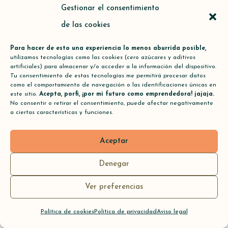
recibidos. Rechazamos el spam y a quienes
Gestionar el consentimiento
lo fomentan o se lucran con él.
de las cookies
Project in love respeta la
privacidad de
Para hacer de esto una experiencia lo menos aburrida posible,
utilizamos tecnologías como las cookies (cero azúcares y aditivos
sus usuarios
. Los datos solicitados para
artificiales) para almacenar y/o acceder a la información del dispositivo.
Tu consentimiento de estas tecnologías me permitirá procesar datos
realizar un comentario (obligatorios:
como el comportamiento de navegación o las identificaciones únicas en
este sitio.
Acepta, porfi, ¡por mi futuro como emprendedora! jajaja.
nombre o apodo, correo electrónico, el cual
No consentir o retirar el consentimiento, puede afectar negativamente
a ciertas características y funciones.
no es visible para el resto de los lectores;
opcionales: página web si se tiene y se
Aceptar
desea indicar) se hacen con el único
Denegar
propósito de verificar que quien escribe es
Ver preferencias
una persona física y no un bot programado
de spam.
Política de cookies
Política de privacidad
Aviso legal